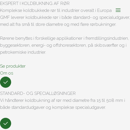
Gå
EKSPERT I KOLDBUKNING AF RØR
til
Komplekse koldbukkede rør til industrier overalt i Europa
indholdet
GMF leverer koldbukkede rør i både standard- og specialudgaver,
med alt fra små til store diametre og med flere rørbukninger.
Rørene benyttes i forskellige applikationer i fremstillingsindustrien,
byggesektoren, energi- og offshoresektoren, på skibsværfter og i
petrokemiske industrier.
Se produkter
Om os
STANDARD- OG SPECIALLØSNINGER
Vi håndterer koldbukning af rør med diametre fra 15 til 508 mm i
både standardudgaver og komplekse specialudgaver.