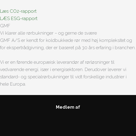
Læs CO2-rapport
LÆS ESG-rapport
GMF
Vi klarer alle rørbukninger – og gerne de svære
GMF A/S er kendt for koldbukkede rør med høj kompleksitet og
for ekspertrådgivning, der er baseret på 30 års erfaring i branchen.
Vi er en førende europæisk leverandør af rørløsninger til
vedvarende energi, især i energisektoren. Derudover leverer vi
standard- og specialrørbukninger til vidt forskellige industrier i
hele Europa.
Medlem af